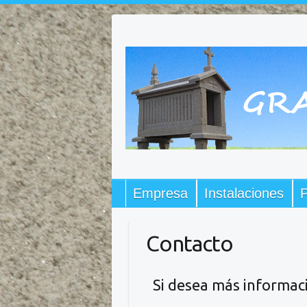
Saltar
al
contenido
Empresa
Instalaciones
P
Contacto
Si desea más informaci